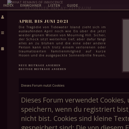
INDEX
EINWOHNER
LISTEN
GUIDE
AKTUELLER INPLAY-ZEITRAUM
APRIL BIS JUNI 2021
Die Tragödie von Tidewater Island zieht sich im
auslaufenden April noch wie Eis über die jetzt
wieder grünen Wiesen von Mourning Hill. Sicher,
der Schock sitzt weiterhin tief, aber dafür fängt
alles an zu blühen und die eine oder andere
Person kann sich trotz einem verlorenen oder
traumatisierten Familienmitglied auf kurze
Hosen und die ausgepackte Sonnenbrille freuen,
auch wenn es dafür selbst im Juni noch etwas zu
kühl ist. Das Leben geht weiter und für die
NEUE BEITRÄGE ANSEHEN
meisten steht in den kommenden Monaten
HEUTIGE BEITRÄGE ANSEHEN
auch einfach wichtigeres an: Klausuren zum
Semesterabschluss, letzte Schularbeiten vor den
Sommerferien und für viele Schüler:innen in
der Stadt auch das endgültige Finale ihrer
Dieses Forum nutzt Cookies
Schullaufbahn. Spätestens Mitte Juni kann aber
auch hier ein Haken gemacht werden und dem
Feiern in lauen Frühsommernächsten steht
Dieses Forum verwendet Cookies, 
höchstens noch die Frage im Weg, wie schnell
man eine weitere stadtweite Tragödie vergessen
speichern, wenn du registriert bis
kann.
nicht bist. Cookies sind kleine T
gespeichert sind; Die von diesem 