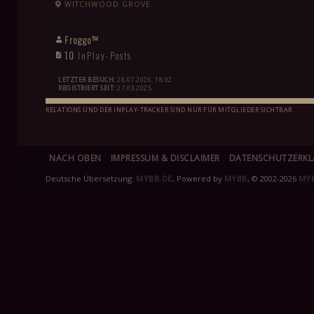
WITCHWOOD GROVE
Froggo™
10
InPlay-Posts
LETZTER BESUCH:
28.07.2026, 18:02
REGISTRIERT SEIT:
27.03.2025
RELATIONS UND DER INPLAY-TRACKER SIND NUR FÜR MITGLIEDER SICHTBAR.
NACH OBEN
IMPRESSUM & DISCLAIMER
DATENSCHUTZERK
Deutsche Übersetzung:
MYBB.DE
, Powered by
MYBB
, © 2002-2026
MY