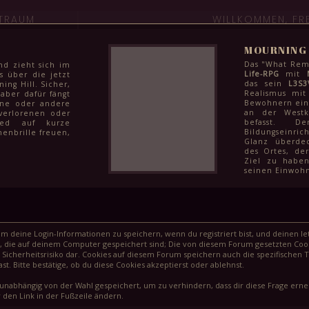
ITRAUM
WILLKOMMEN, FR
MOURNING 
Das "What Rema
nd zieht sich im
Life-RPG
mit
s über die jetzt
das sein
L3S3
ng Hill. Sicher,
Realismus mit
 aber dafür fängt
Bewohnern eine
ine oder andere
an der Westk
verlorenen oder
befasst. D
glied auf kurze
Bildungseinric
enbrille freuen,
Glanz überdec
ni noch etwas zu
des Ortes, de
ter und für die
Ziel zu haben
enden Monaten
seinen Einwohn
: Klausuren zum
arbeiten vor den
chüler:innen in
ge Finale ihrer
e Juni kann aber
 werden und dem
nächsten steht
 deine Login-Informationen zu speichern, wenn du registriert bist, und deinen let
eg, wie schnell
, die auf deinem Computer gespeichert sind; Die von diesem Forum gesetzten Cook
agödie vergessen
Sicherheitsrisiko dar. Cookies auf diesem Forum speichern auch die spezifischen 
t. Bitte bestätige, ob du diese Cookies akzeptierst oder ablehnst.
unabhängig von der Wahl gespeichert, um zu verhindern, dass dir diese Frage erneu
 den Link in der Fußzeile ändern.