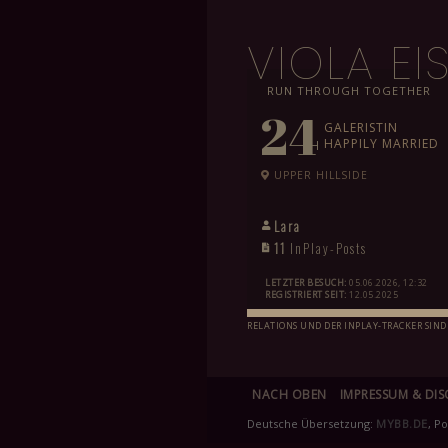
VIOLA E
RUN THROUGH TOGETHER
24
GALERISTIN
HAPPILY MARRIED
UPPER HILLSIDE
Lara
11
InPlay-Posts
LETZTER BESUCH:
05.06.2026, 12:32
REGISTRIERT SEIT:
12.05.2025
RELATIONS UND DER INPLAY-TRACKER SIND
NACH OBEN
IMPRESSUM & DIS
Deutsche Übersetzung:
MYBB.DE
, P