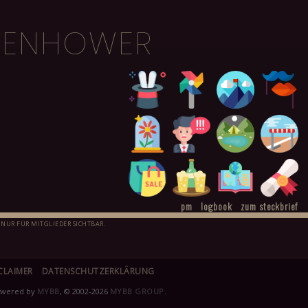
ISENHOWER
pm
logbook
zum steckbrief
 NUR FÜR MITGLIEDER SICHTBAR.
CLAIMER
DATENSCHUTZERKLÄRUNG
owered by
MYBB
, © 2002-2026
MYBB GROUP
.