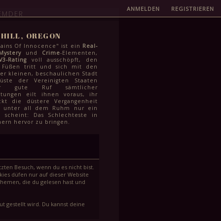
ANMELDEN
REGISTRIEREN
EMDER
HILL, OREGON
ins Of Innocence" ist ein
Real-
Mystery
und
Crime
-Elementen,
V3-Rating
voll ausschöpft, den
 Füßen tritt und sich mit den
r kleinen, beschaulichen Stadt
üste der Vereinigten Staaten
er gute Ruf sämtlicher
htungen eilt ihnen voraus, ihr
kt die düstere Vergangenheit
r unter all dem Ruhm nur ein
 scheint: Das Schlechteste in
ern hervor zu bringen.
zten Besuch, wenn du es nicht bist.
ies düfen nur auf dieser Website
Themen, die du gelesen hast und
t gestellt wird. Du kannst deine