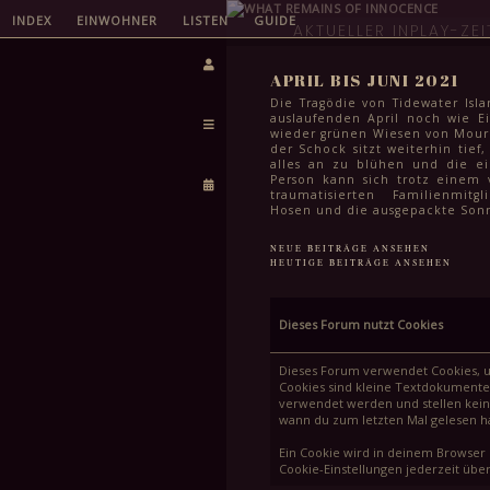
INDEX
EINWOHNER
LISTEN
GUIDE
AKTUELLER INPLAY-ZE
APRIL BIS JUNI 2021
Die Tragödie von Tidewater Isla
auslaufenden April noch wie Ei
wieder grünen Wiesen von Mourni
der Schock sitzt weiterhin tief,
alles an zu blühen und die e
Person kann sich trotz einem 
traumatisierten Familienmit
Hosen und die ausgepackte Sonn
auch wenn es dafür selbst im Ju
kühl ist. Das Leben geht wei
NEUE BEITRÄGE ANSEHEN
meisten steht in den komm
HEUTIGE BEITRÄGE ANSEHEN
auch einfach wichtigeres an
Semesterabschluss, letzte Schul
Sommerferien und für viele S
der Stadt auch das endgülti
Dieses Forum nutzt Cookies
Schullaufbahn. Spätestens Mitt
auch hier ein Haken gemacht
Feiern in lauen Frühsommer
Dieses Forum verwendet Cookies, um
höchstens noch die Frage im W
Cookies sind kleine Textdokumente
man eine weitere stadtweite Tr
verwendet werden und stellen kein 
kann.
wann du zum letzten Mal gelesen has
Ein Cookie wird in deinem Browser 
Cookie-Einstellungen jederzeit über