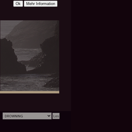
DUNKELB
BRAUN-
RAUN
GRÜN
1,60
SHE/HER
SCHWANGER IM 6. MONAT
(STAND MAI 2021)