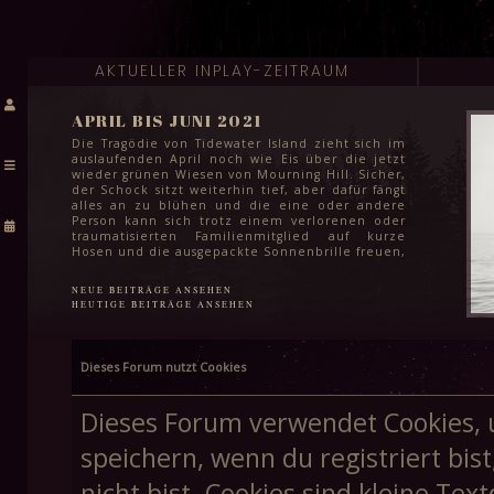
AKTUELLER INPLAY-ZEITRAUM
APRIL BIS JUNI 2021
Die Tragödie von Tidewater Island zieht sich im
auslaufenden April noch wie Eis über die jetzt
wieder grünen Wiesen von Mourning Hill. Sicher,
der Schock sitzt weiterhin tief, aber dafür fängt
alles an zu blühen und die eine oder andere
Person kann sich trotz einem verlorenen oder
traumatisierten Familienmitglied auf kurze
Hosen und die ausgepackte Sonnenbrille freuen,
auch wenn es dafür selbst im Juni noch etwas zu
kühl ist. Das Leben geht weiter und für die
NEUE BEITRÄGE ANSEHEN
meisten steht in den kommenden Monaten
HEUTIGE BEITRÄGE ANSEHEN
auch einfach wichtigeres an: Klausuren zum
Semesterabschluss, letzte Schularbeiten vor den
Sommerferien und für viele Schüler:innen in
der Stadt auch das endgültige Finale ihrer
Dieses Forum nutzt Cookies
Schullaufbahn. Spätestens Mitte Juni kann aber
auch hier ein Haken gemacht werden und dem
Feiern in lauen Frühsommernächsten steht
Dieses Forum verwendet Cookies, 
höchstens noch die Frage im Weg, wie schnell
man eine weitere stadtweite Tragödie vergessen
speichern, wenn du registriert bis
kann.
nicht bist. Cookies sind kleine T