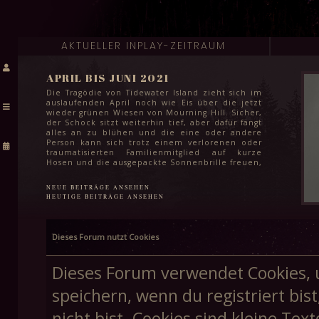
AKTUELLER INPLAY-ZEITRAUM
APRIL BIS JUNI 2021
Die Tragödie von Tidewater Island zieht sich im
auslaufenden April noch wie Eis über die jetzt
wieder grünen Wiesen von Mourning Hill. Sicher,
der Schock sitzt weiterhin tief, aber dafür fängt
alles an zu blühen und die eine oder andere
Person kann sich trotz einem verlorenen oder
traumatisierten Familienmitglied auf kurze
Hosen und die ausgepackte Sonnenbrille freuen,
auch wenn es dafür selbst im Juni noch etwas zu
kühl ist. Das Leben geht weiter und für die
NEUE BEITRÄGE ANSEHEN
meisten steht in den kommenden Monaten
HEUTIGE BEITRÄGE ANSEHEN
auch einfach wichtigeres an: Klausuren zum
Semesterabschluss, letzte Schularbeiten vor den
Sommerferien und für viele Schüler:innen in
der Stadt auch das endgültige Finale ihrer
Dieses Forum nutzt Cookies
Schullaufbahn. Spätestens Mitte Juni kann aber
auch hier ein Haken gemacht werden und dem
Feiern in lauen Frühsommernächsten steht
Dieses Forum verwendet Cookies, 
höchstens noch die Frage im Weg, wie schnell
man eine weitere stadtweite Tragödie vergessen
speichern, wenn du registriert bis
kann.
nicht bist. Cookies sind kleine T