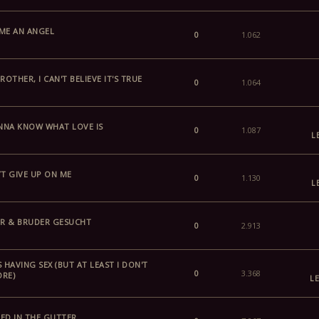
ME AN ANGEL
0
1.062
ROTHER, I CAN'T BELIEVE IT'S TRUE
0
1.064
NNA KNOW WHAT LOVE IS
0
1.087
L
T GIVE UP ON ME
0
1.130
L
R & BRUDER GESUCHT
0
2.913
S HAVING SEX (BUT AT LEAST I DON'T
0
3.368
RE)
LE
ED IN THE GUTTER