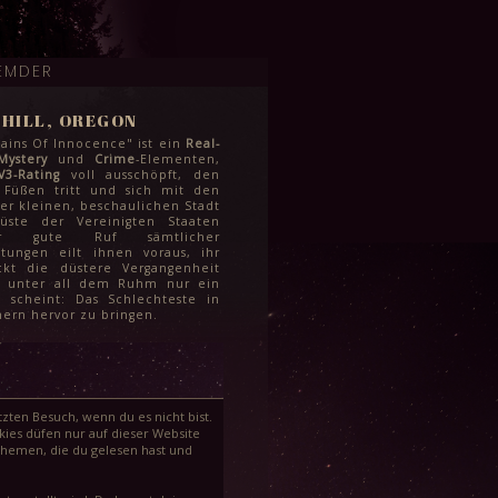
EMDER
HILL, OREGON
ins Of Innocence" ist ein
Real-
Mystery
und
Crime
-Elementen,
V3-Rating
voll ausschöpft, den
 Füßen tritt und sich mit den
r kleinen, beschaulichen Stadt
üste der Vereinigten Staaten
er gute Ruf sämtlicher
htungen eilt ihnen voraus, ihr
kt die düstere Vergangenheit
r unter all dem Ruhm nur ein
 scheint: Das Schlechteste in
ern hervor zu bringen.
zten Besuch, wenn du es nicht bist.
ies düfen nur auf dieser Website
Themen, die du gelesen hast und