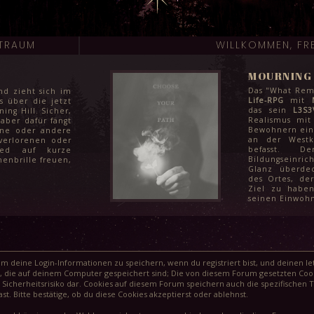
ITRAUM
WILLKOMMEN, FR
MOURNING 
Das "What Rema
nd zieht sich im
Life-RPG
mit
s über die jetzt
das sein
L3S3
ng Hill. Sicher,
Realismus mit
 aber dafür fängt
Bewohnern eine
ine oder andere
an der Westk
verlorenen oder
befasst. D
glied auf kurze
Bildungseinric
enbrille freuen,
Glanz überdec
ni noch etwas zu
des Ortes, de
ter und für die
Ziel zu haben
enden Monaten
seinen Einwohn
: Klausuren zum
arbeiten vor den
chüler:innen in
ge Finale ihrer
e Juni kann aber
 werden und dem
nächsten steht
 deine Login-Informationen zu speichern, wenn du registriert bist, und deinen let
eg, wie schnell
, die auf deinem Computer gespeichert sind; Die von diesem Forum gesetzten Cook
agödie vergessen
Sicherheitsrisiko dar. Cookies auf diesem Forum speichern auch die spezifischen 
t. Bitte bestätige, ob du diese Cookies akzeptierst oder ablehnst.