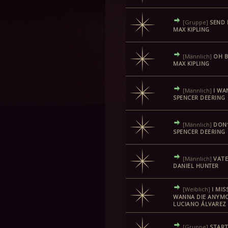
[Gruppe]
SEND 
MAX KIPLING
[Männlich]
OH B
MAX KIPLING
[Männlich]
I WA
SPENCER DEERING
[Männlich]
DON′
SPENCER DEERING
[Männlich]
VATE
DANIEL HUNTER
[Weiblich]
I MIS
WANNA DIE ANYMO
LUCIANO ÁLVAREZ
[Gruppe]
START