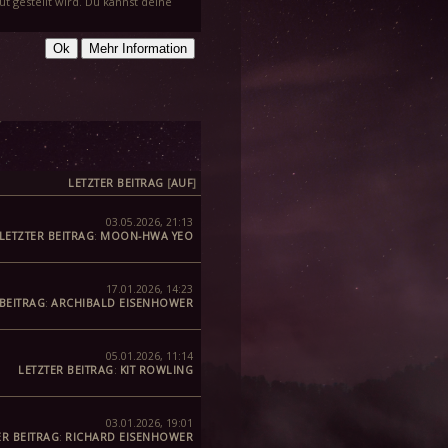
t gestellt wird. Du kannst deine
LETZTER BEITRAG
[
AUF
]
03.05.2026, 21:13
LETZTER BEITRAG
:
MOON-HWA YEO
17.01.2026, 14:23
 BEITRAG
:
ARCHIBALD EISENHOWER
05.01.2026, 11:14
LETZTER BEITRAG
:
KIT ROWLING
03.01.2026, 19:01
ER BEITRAG
:
RICHARD EISENHOWER