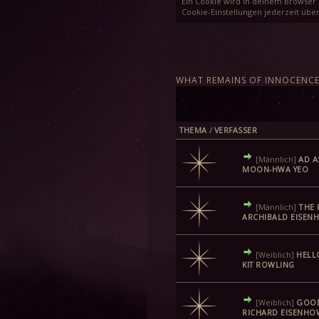
Ein Cookie wird in deinem Browser 
Cookie-Einstellungen jederzeit über
WHAT REMAINS OF INNOCENC
THEMA
/
VERFASSER
[Männlich]
AD A
MOON-HWA YEO
[Männlich]
THE 
ARCHIBALD EISEN
[Weiblich]
HELL
KIT ROWLING
[Weiblich]
GOOD
RICHARD EISENHO