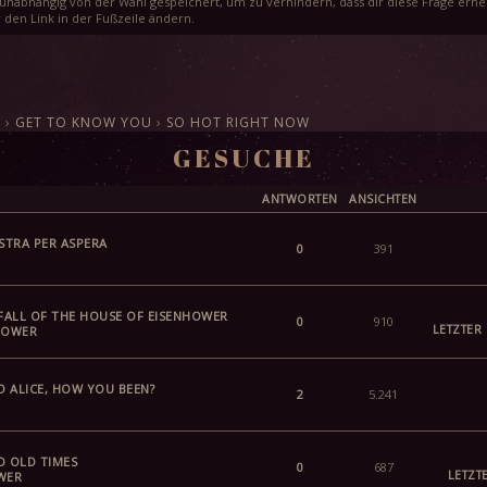
unabhängig von der Wahl gespeichert, um zu verhindern, dass dir diese Frage erneu
 den Link in der Fußzeile ändern.
E
›
GET TO KNOW YOU
›
SO HOT RIGHT NOW
GESUCHE
ANTWORTEN
ANSICHTEN
STRA PER ASPERA
0
391
FALL OF THE HOUSE OF EISENHOWER
0
910
LETZTER
HOWER
O ALICE, HOW YOU BEEN?
2
5.241
 OLD TIMES
0
687
LETZT
WER