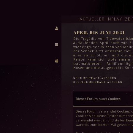
AKTUELLER INPLAY-ZE
APRIL BIS JUNI 2021
Die Tragödie von Tidewater Isla
auslaufenden April noch wie Ei
wieder grünen Wiesen von Mourni
der Schock sitzt weiterhin tief,
alles an zu blühen und die e
Person kann sich trotz einem 
traumatisierten Familienmit
Hosen und die ausgepackte Sonn
auch wenn es dafür selbst im Ju
kühl ist. Das Leben geht wei
NEUE BEITRÄGE ANSEHEN
meisten steht in den komm
HEUTIGE BEITRÄGE ANSEHEN
auch einfach wichtigeres an
Semesterabschluss, letzte Schul
Sommerferien und für viele S
der Stadt auch das endgülti
Dieses Forum nutzt Cookies
Schullaufbahn. Spätestens Mitt
auch hier ein Haken gemacht
Feiern in lauen Frühsommer
Dieses Forum verwendet Cookies, um
höchstens noch die Frage im W
Cookies sind kleine Textdokumente
man eine weitere stadtweite Tr
verwendet werden und stellen kein 
kann.
wann du zum letzten Mal gelesen has