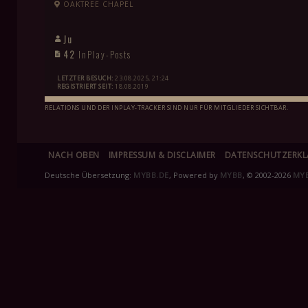
OAKTREE CHAPEL
Ju
42
InPlay-Posts
LETZTER BESUCH:
23.08.2025, 21:24
REGISTRIERT SEIT:
18.08.2019
RELATIONS UND DER INPLAY-TRACKER SIND NUR FÜR MITGLIEDER SICHTBAR.
NACH OBEN
IMPRESSUM & DISCLAIMER
DATENSCHUTZERK
Deutsche Übersetzung:
MYBB.DE
, Powered by
MYBB
, © 2002-2026
MY