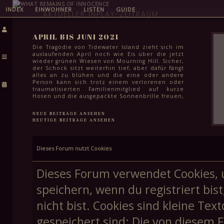
INDEX
EINWOHNER
LISTEN
GUIDE
AKTUELLER INPLAY-ZEITRAUM
APRIL BIS JUNI 2021
Die Tragödie von Tidewater Island zieht sich im
auslaufenden April noch wie Eis über die jetzt
wieder grünen Wiesen von Mourning Hill. Sicher,
der Schock sitzt weiterhin tief, aber dafür fängt
alles an zu blühen und die eine oder andere
Person kann sich trotz einem verlorenen oder
traumatisierten Familienmitglied auf kurze
Hosen und die ausgepackte Sonnenbrille freuen,
auch wenn es dafür selbst im Juni noch etwas zu
kühl ist. Das Leben geht weiter und für die
NEUE BEITRÄGE ANSEHEN
meisten steht in den kommenden Monaten
HEUTIGE BEITRÄGE ANSEHEN
auch einfach wichtigeres an: Klausuren zum
Semesterabschluss, letzte Schularbeiten vor den
Sommerferien und für viele Schüler:innen in
der Stadt auch das endgültige Finale ihrer
Dieses Forum nutzt Cookies
Schullaufbahn. Spätestens Mitte Juni kann aber
auch hier ein Haken gemacht werden und dem
Feiern in lauen Frühsommernächsten steht
Dieses Forum verwendet Cookies, 
höchstens noch die Frage im Weg, wie schnell
man eine weitere stadtweite Tragödie vergessen
speichern, wenn du registriert bis
kann.
nicht bist. Cookies sind kleine T
gespeichert sind; Die von diesem 