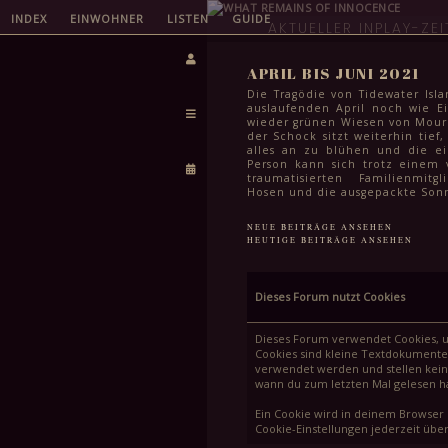
INDEX
EINWOHNER
LISTEN
GUIDE
AKTUELLER INPLAY-ZE
APRIL BIS JUNI 2021
Die Tragödie von Tidewater Isla
auslaufenden April noch wie Ei
wieder grünen Wiesen von Mourni
der Schock sitzt weiterhin tief,
alles an zu blühen und die e
Person kann sich trotz einem 
traumatisierten Familienmit
Hosen und die ausgepackte Sonn
auch wenn es dafür selbst im Ju
kühl ist. Das Leben geht wei
NEUE BEITRÄGE ANSEHEN
meisten steht in den komm
HEUTIGE BEITRÄGE ANSEHEN
auch einfach wichtigeres an
Semesterabschluss, letzte Schul
Sommerferien und für viele S
der Stadt auch das endgülti
Dieses Forum nutzt Cookies
Schullaufbahn. Spätestens Mitt
auch hier ein Haken gemacht
Feiern in lauen Frühsommer
Dieses Forum verwendet Cookies, um
höchstens noch die Frage im W
Cookies sind kleine Textdokumente
man eine weitere stadtweite Tr
verwendet werden und stellen kein 
kann.
wann du zum letzten Mal gelesen has
Ein Cookie wird in deinem Browser 
Cookie-Einstellungen jederzeit über