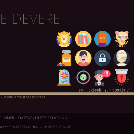
E DEVERE
pm
logbook
zum steckbrief
 NUR FÜR MITGLIEDER SICHTBAR.
CLAIMER
DATENSCHUTZERKLÄRUNG
owered by
MYBB
, © 2002-2026
MYBB GROUP
.