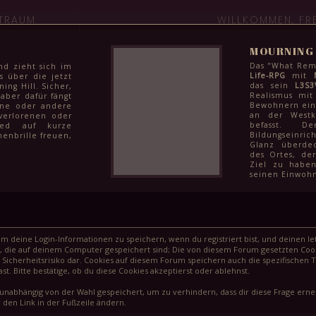
ITRAUM
WILLKOMMEN, FR
MOURNING 
Das "What Rema
nd zieht sich im
Life-RPG
mit
s über die jetzt
das sein
L3S3
ng Hill. Sicher,
Realismus mit
 aber dafür fängt
Bewohnern eine
ine oder andere
an der Westk
verlorenen oder
befasst. D
glied auf kurze
Bildungseinric
enbrille freuen,
Glanz überdec
ni noch etwas zu
des Ortes, de
ter und für die
Ziel zu haben
enden Monaten
seinen Einwohn
: Klausuren zum
arbeiten vor den
chüler:innen in
ge Finale ihrer
e Juni kann aber
 werden und dem
nächsten steht
 deine Login-Informationen zu speichern, wenn du registriert bist, und deinen let
eg, wie schnell
, die auf deinem Computer gespeichert sind; Die von diesem Forum gesetzten Cook
agödie vergessen
Sicherheitsrisiko dar. Cookies auf diesem Forum speichern auch die spezifischen 
t. Bitte bestätige, ob du diese Cookies akzeptierst oder ablehnst.
unabhängig von der Wahl gespeichert, um zu verhindern, dass dir diese Frage erneu
 den Link in der Fußzeile ändern.