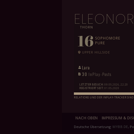
ELEONOR
THORN
16
SOPHOMORE
PURE
UPPER HILLSIDE
Lara
30
InPlay-Posts
LETZTER BESUCH:
09.05.2026, 22:20
REGISTRIERT SEIT:
01.05.2020
RELATIONS UND DER INPLAY-TRACKER SIND
NACH OBEN
IMPRESSUM & DIS
Deutsche Übersetzung:
MYBB.DE
, P