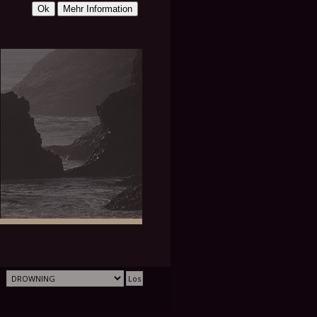
GRAUBLA
GINGER
U
1,63M
ROTE HAARE, WIRKLICHER
NAME KAUM BEKANNT,
WIRD AUSSCHLIESSLICH E
LLY GERUFEN