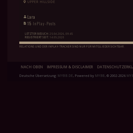
UPPER HILLSIDE
Lara
15
InPlay-Posts
LETZTER BESUCH:
25.04.2026, 09:45
REGISTRIERT SEIT:
14.05.2020
RELATIONS UND DER INPLAY-TRACKER SIND NUR FÜR MITGLIEDER SICHTBAR.
NACH OBEN
IMPRESSUM & DISCLAIMER
DATENSCHUTZERK
Deutsche Übersetzung:
MYBB.DE
, Powered by
MYBB
, © 2002-2026
MY