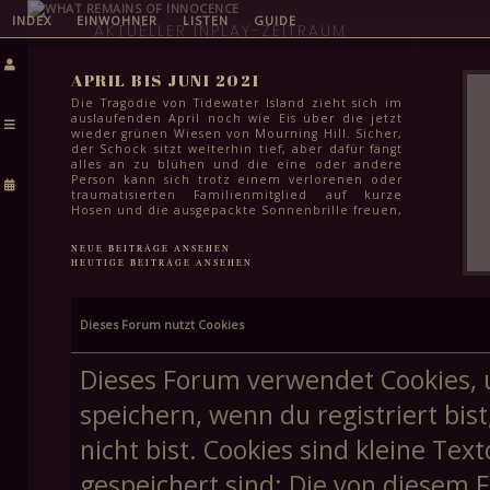
INDEX
EINWOHNER
LISTEN
GUIDE
AKTUELLER INPLAY-ZEITRAUM
APRIL BIS JUNI 2021
Die Tragödie von Tidewater Island zieht sich im
auslaufenden April noch wie Eis über die jetzt
wieder grünen Wiesen von Mourning Hill. Sicher,
der Schock sitzt weiterhin tief, aber dafür fängt
alles an zu blühen und die eine oder andere
Person kann sich trotz einem verlorenen oder
traumatisierten Familienmitglied auf kurze
Hosen und die ausgepackte Sonnenbrille freuen,
auch wenn es dafür selbst im Juni noch etwas zu
kühl ist. Das Leben geht weiter und für die
NEUE BEITRÄGE ANSEHEN
meisten steht in den kommenden Monaten
HEUTIGE BEITRÄGE ANSEHEN
auch einfach wichtigeres an: Klausuren zum
Semesterabschluss, letzte Schularbeiten vor den
Sommerferien und für viele Schüler:innen in
der Stadt auch das endgültige Finale ihrer
Dieses Forum nutzt Cookies
Schullaufbahn. Spätestens Mitte Juni kann aber
auch hier ein Haken gemacht werden und dem
Feiern in lauen Frühsommernächsten steht
Dieses Forum verwendet Cookies, 
höchstens noch die Frage im Weg, wie schnell
man eine weitere stadtweite Tragödie vergessen
speichern, wenn du registriert bis
kann.
nicht bist. Cookies sind kleine T
gespeichert sind; Die von diesem 