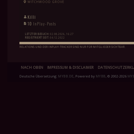
WITCHWOOD GROVE
Killi
10
InPlay-Posts
LETZTER BESUCH:
02.08.2026, 16:27
REGISTRIERT SEIT:
04.12.2022
RELATIONS UND DER INPLAY-TRACKER SIND NUR FÜR MITGLIEDER SICHTBAR.
NACH OBEN
IMPRESSUM & DISCLAIMER
DATENSCHUTZERK
Deutsche Übersetzung:
MYBB.DE
, Powered by
MYBB
, © 2002-2026
MY