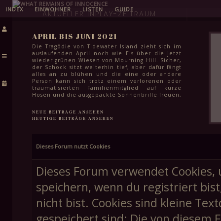
INDEX
EINWOHNER
LISTEN
GUIDE
AKTUELLER INPLAY-ZEITRAUM
APRIL BIS JUNI 2021
Die Tragödie von Tidewater Island zieht sich im
auslaufenden April noch wie Eis über die jetzt
wieder grünen Wiesen von Mourning Hill. Sicher,
der Schock sitzt weiterhin tief, aber dafür fängt
alles an zu blühen und die eine oder andere
Person kann sich trotz einem verlorenen oder
traumatisierten Familienmitglied auf kurze
Hosen und die ausgepackte Sonnenbrille freuen,
auch wenn es dafür selbst im Juni noch etwas zu
kühl ist. Das Leben geht weiter und für die
NEUE BEITRÄGE ANSEHEN
meisten steht in den kommenden Monaten
HEUTIGE BEITRÄGE ANSEHEN
auch einfach wichtigeres an: Klausuren zum
Semesterabschluss, letzte Schularbeiten vor den
Sommerferien und für viele Schüler:innen in
der Stadt auch das endgültige Finale ihrer
Dieses Forum nutzt Cookies
Schullaufbahn. Spätestens Mitte Juni kann aber
auch hier ein Haken gemacht werden und dem
Feiern in lauen Frühsommernächsten steht
Dieses Forum verwendet Cookies, 
höchstens noch die Frage im Weg, wie schnell
man eine weitere stadtweite Tragödie vergessen
speichern, wenn du registriert bis
kann.
nicht bist. Cookies sind kleine T
gespeichert sind; Die von diesem 